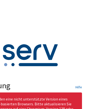
ung
Hilfe
den eine nicht unterstützte Version eines
asierten Browsers. Bitte aktualisieren Sie
rowser auf eine Chromium-Version 138 oder