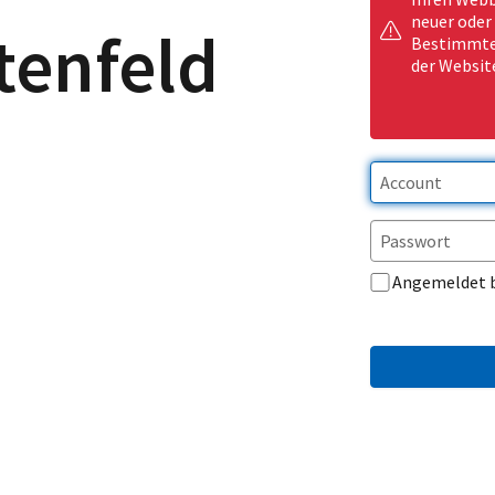
neuer oder
tenfeld
Bestimmte 
der Websit
Angemeldet 